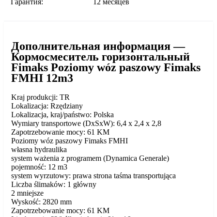
Гарантия:
12 месяцев
Дополнительная информация —
Кормосмеситель горизонтальный
Fimaks Poziomy wóz paszowy Fimaks
FMHI 12m3
Kraj produkcji: TR
Lokalizacja: Rzędziany
Lokalizacja, kraj/państwo: Polska
Wymiary transportowe (DxSxW): 6,4 x 2,4 x 2,8
Zapotrzebowanie mocy: 61 KM
Poziomy wóz paszowy Fimaks FMHI
własna hydraulika
system ważenia z programem (Dynamica Generale)
pojemność: 12 m3
system wyrzutowy: prawa strona taśma transportująca
Liczba ślimaków: 1 główny
2 mniejsze
Wyskość: 2820 mm
Zapotrzebowanie mocy: 61 KM