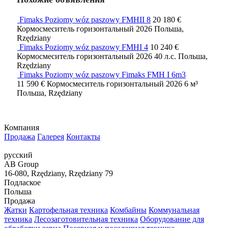
Fimaks Poziomy wóz paszowy FMHII 8
20 180 €
Кормосмеситель горизонтальный
2026
Польша,
Rzędziany
Fimaks Poziomy wóz paszowy FMHI 4
10 240 €
Кормосмеситель горизонтальный
2026
40 л.с.
Польша,
Rzędziany
Fimaks Poziomy wóz paszowy Fimaks FMH I 6m3
11 590 €
Кормосмеситель горизонтальный
2026
6 м³
Польша, Rzędziany
Компания
Продажа
Галерея
Контакты
русский
AB Group
16-080, Rzędziany, Rzędziany 79
Подлаское
Польша
Продажа
Жатки
Картофельная техника
Комбайны
Коммунальная
техника
Лесозаготовительная техника
Оборудование для