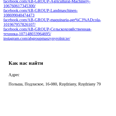
facebook.com/AB-GROUP-Agricultural-Machinery-
106760617345300/
facebook.com/AB-GROUP-Landmaschinen-
108699040474473
facebook.com/AB-GROUP-maquinaria-agr%C3%ADcola-
101967957826107/
facebook.com/AB-GROUP-Сельскохозяйственная-
техника-107148033964695/
instagram.com/abgroupmaszynyrolnicze/
Как нас найти
Адрес
Польша, Подлаское, 16-080, Rzędziany, Rzędziany 79