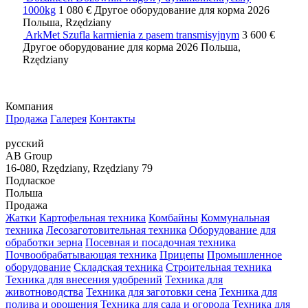
1000kg
1 080 €
Другое оборудование для корма
2026
Польша, Rzędziany
ArkMet Szufla karmienia z pasem transmisyjnym
3 600 €
Другое оборудование для корма
2026
Польша,
Rzędziany
Компания
Продажа
Галерея
Контакты
русский
AB Group
16-080, Rzędziany, Rzędziany 79
Подлаское
Польша
Продажа
Жатки
Картофельная техника
Комбайны
Коммунальная
техника
Лесозаготовительная техника
Оборудование для
обработки зерна
Посевная и посадочная техника
Почвообрабатывающая техника
Прицепы
Промышленное
оборудование
Складская техника
Строительная техника
Техника для внесения удобрений
Техника для
животноводства
Техника для заготовки сена
Техника для
полива и орошения
Техника для сада и огорода
Техника для