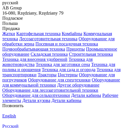
русский
AB Group
16-080, Rzędziany, Rzędziany 79
Подлаское
Польша
Продажа
Жатки
Картофельная техника
Комбайны
Коммунальная
техника
Лесозаготовительная техника
Оборудование для
обработки зерна
Посевная и посадочная техника
Почвообрабатывающая техника
Прицепы
Промышленное
оборудование
Складская техника
Строительная техника
Техника для внесения удобрений
Техника для
животноводства
Техника для заготовки сена
Техника для
полива и орошения
Техника для сада и огорода
Техника для
транспортировки
Тракторы
Цистерны
Оборудование для
погрузчиков
Оборудование для спецтехники
Оборудование
для коммунальной техники
Другое оборудование
Оборудование для лесозаготовительной техники
Оборудование для сельхозтехники
Детали кабины
Рабочие
элементы
Детали кузова
Детали кабины
Позвонить
English
Русский