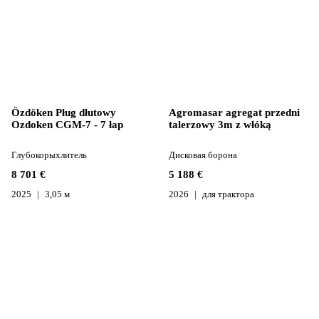
Özdöken Pług dłutowy
Agromasar agregat przedni
Ozdoken CGM-7 - 7 łap
talerzowy 3m z włóką
Глубокорыхлитель
Дисковая борона
8 701 €
5 188 €
2025
3,05 м
2026
для трактора