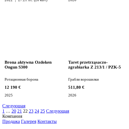
Brona aktywna Ozdoken
Taret przetrząsaczo-
Ongun S300
zgrabiarka Z 213/1 / PZK-5
Ротационная борона
Грабли ворошилки
12 190 €
511,80 €
2025
2026
Следующая
1
…
20
21
22
23
24
25
Следующая
Компания
Продажа
Галерея
Контакты