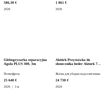
586,30 €
1 861 €
2026
2026
Glebogryzarka separacyjna
Aktürk Przystawka do
Agola PLUS 300, 3m
słonecznika heder Akturk 731
cm
Почвофреза
Жатка для уборки подсолнечника
25 640 €
24 730 €
2026
3 м
2026