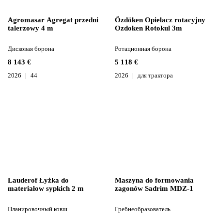
Agromasar Agregat przedni
Özdöken Opielacz rotacyjny
talerzowy 4 m
Ozdoken Rotokul 3m
Дисковая борона
Ротационная борона
8 143 €
5 118 €
2026
44
2026
для трактора
Lauderof Łyżka do
Maszyna do formowania
materiałow sypkich 2 m
zagonów Sadrim MDZ-1
Планировочный ковш
Гребнеобразователь