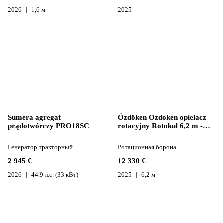
2026
1,6 м
2025
Sumera agregat
Özdöken Ozdoken opielacz
prądotwórczy PRO18SC
rotacyjny Rotokul 6,2 m -
dostępny od ręki
Генератор тракторный
Ротационная борона
2 945 €
12 330 €
2026
44.9 л.с. (33 кВт)
2025
6,2 м