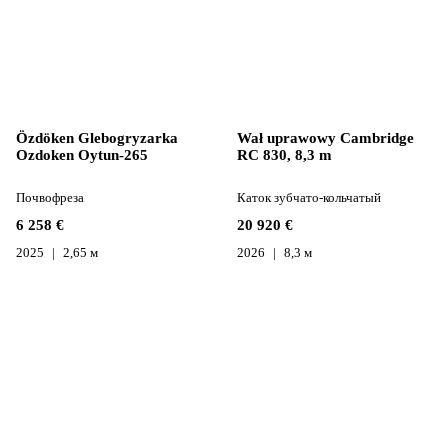
Özdöken Glebogryzarka
Wał uprawowy Cambridge
Ozdoken Oytun-265
RC 830, 8,3 m
Почвофреза
Каток зубчато-кольчатый
6 258 €
20 920 €
2025
2,65 м
2026
8,3 м