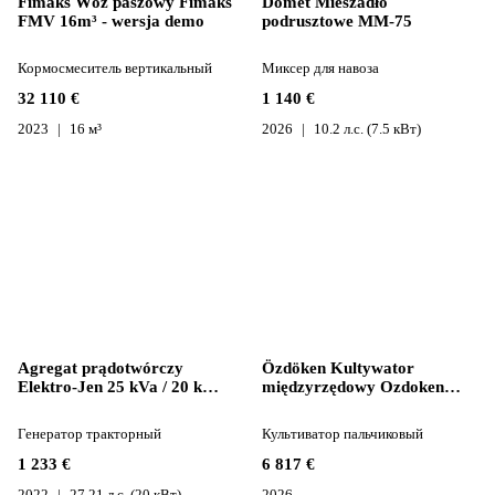
Fimaks Wóz paszowy Fimaks
Domet Mieszadło
FMV 16m³ - wersja demo
podrusztowe MM-75
Кормосмеситель вертикальный
Миксер для навоза
32 110 €
1 140 €
2023
16 м³
2026
10.2 л.с. (7.5 кВт)
Agregat prądotwórczy
Özdöken Kultywator
Elektro-Jen 25 kVa / 20 kW
międzyrzędowy Ozdoken
na WOM z regulac
ACM-K7
Генератор тракторный
Культиватор пальчиковый
1 233 €
6 817 €
2022
27.21 л.с. (20 кВт)
2026