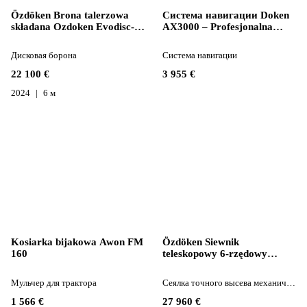
Özdöken Brona talerzowa
Система навигации Doken
składana Ozdoken Evodisc-
AX3000 – Profesjonalna
TK600 poekspozycyjna
Nawigacja Rolnicza для
трактора
Дисковая борона
Система навигации
22 100 €
3 955 €
2024
6 м
Kosiarka bijakowa Awon FM
Özdöken Siewnik
160
teleskopowy 6-rzędowy
Ozdoken VPKT-DG6 z
nawożeniem wgłę
Мульчер для трактора
Сеялка точного высева механическая
1 566 €
27 960 €