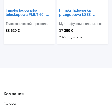
Fimaks ładowarka
Fimaks ładowarka
teleskopowa FMLT 60 -
przegubowa LS33 -
egzemplarz powystawowy
egzemplarz powystawowy
Телескопический фронтальный погрузчик
Мультифункциональный погрузчик
33 620 €
17 390 €
2022
дизель
Компания
Галерея