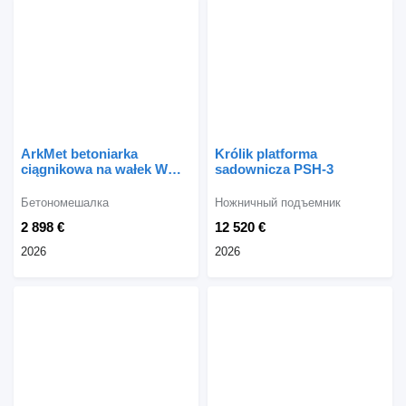
ArkMet betoniarka
Królik platforma
ciągnikowa na wałek WOM
sadownicza PSH-3
I101, 800 l
Бетономешалка
Ножничный подъемник
2 898 €
12 520 €
2026
2026