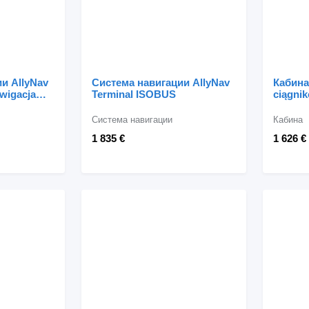
и AllyNav
Система навигации AllyNav
Кабина
wigacja
Terminal ISOBUS
ciągni
ISOBUS)
тракто
C-360
Система навигации
Кабина
1 835 €
1 626 €