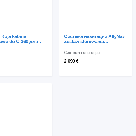
 Koja kabina
Система навигации AllyNav
kowa do C-360 для
Zestaw sterowania
ра колесного Ursus
siewnikiem Allynav
Система навигации
2 090 €