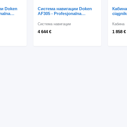
ии Doken
Система навигации Doken
Кабина
nalna
AF305 - Profesjonalna
ciągni
za для
Nawigacja Rolnicza RTK 2,5
cm для трактора колесного
Система навигации
Кабина
4 644 €
1 858 €