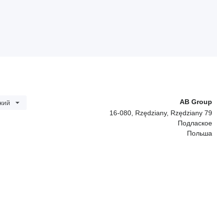
AB Group
кий
16-080, Rzędziany, Rzędziany 79
Подлаское
Польша