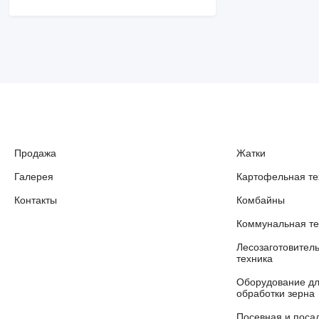
Продажа
Жатки
Галерея
Картофельная те
Контакты
Комбайны
Коммунальная те
Лесозаготовител
техника
Оборудование д
обработки зерна
Посевная и поса