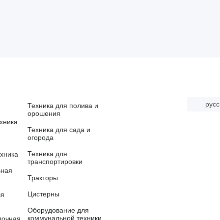
русс
Техника для полива и
орошения
хника
Техника для сада и
огорода
Техника для
хника
транспортировки
ьная
Тракторы
Цистерны
ля
Оборудование для
коммунальной техники
дочная