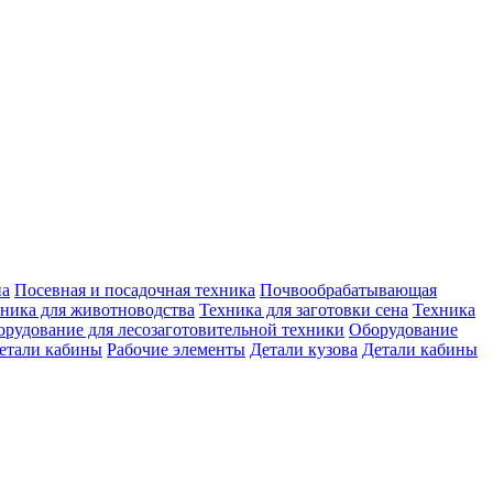
на
Посевная и посадочная техника
Почвообрабатывающая
ника для животноводства
Техника для заготовки сена
Техника
рудование для лесозаготовительной техники
Оборудование
етали кабины
Рабочие элементы
Детали кузова
Детали кабины