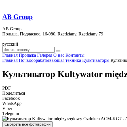
AB Group
AB Group
Польша, Подлаское, 16-080, Rzędziany, Rzędziany 79
русский
Главная
Продажа
Галерея
О нас
Контакты
Главная
Почвообрабатывающая техника
Культиваторы
Культив
Культиватор Kultywator mię
PDF
Поделиться
Facebook
WhatsApp
Viber
Telegram
Смотреть все фотографии