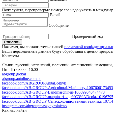
Пожалуйста, перепроверьте номер: его надо указать в междуна
E-mail
Сообщение
Проверочный код
Нажимая, вы соглашаетесь с нашей
политикой конфиденциальн
Ваши персональные данные будут обработаны с целью предоста
Контакты
Языки:
русский, испанский, польский, итальянский, немецкий
Пн - Пт
08:00 - 16:00
abgroup.global
abgroup.autoline.com.pl
facebook.com/ABGROUPAnitaBoltryk
facebook.com/AB-GROUP-Agricultural-Machinery-1067606173453
facebook.com/AB-GROUP-Landmaschinen-108699040474473
facebook.com/AB-GROUP-maquinaria-agr%C3%ADcola-10196795
facebook.com/AB-GROUP-Сельскохозяйственная-техника-10714
instagram.com/abgroupmaszynyrolnicze/
Как нас найти