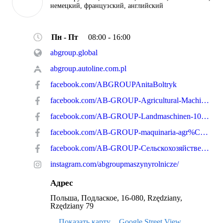
немецкий, французский, английский
Пн - Пт
08:00 - 16:00
abgroup.global
abgroup.autoline.com.pl
facebook.com/ABGROUPAnitaBoltryk
facebook.com/AB-GROUP-Agricultural-Machinery-106760617345300/
facebook.com/AB-GROUP-Landmaschinen-108699040474473
facebook.com/AB-GROUP-maquinaria-agr%C3%ADcola-101967957826107/
facebook.com/AB-GROUP-Сельскохозяйственная-техника-107148033964695/
instagram.com/abgroupmaszynyrolnicze/
Адрес
Польша, Подлаское, 16-080, Rzędziany,
Rzędziany 79
Показать карту
Google Street View