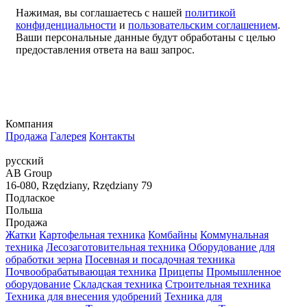
Нажимая, вы соглашаетесь с нашей
политикой
конфиденциальности
и
пользовательским соглашением
.
Ваши персональные данные будут обработаны с целью
предоставления ответа на ваш запрос.
Компания
Продажа
Галерея
Контакты
русский
AB Group
16-080, Rzędziany, Rzędziany 79
Подлаское
Польша
Продажа
Жатки
Картофельная техника
Комбайны
Коммунальная
техника
Лесозаготовительная техника
Оборудование для
обработки зерна
Посевная и посадочная техника
Почвообрабатывающая техника
Прицепы
Промышленное
оборудование
Складская техника
Строительная техника
Техника для внесения удобрений
Техника для